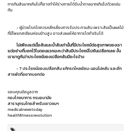
การกินส้มมากเกินไปก็อาจทำให้ร่างกายได้รับน้ำตาลมากเกินไปด้วยเช่น
กัน
- ผู้ป่วยโรคไตควรหลีกเลี่ยงการรับประทานส้ม เพราะส้มเป็นผลไม้
ที่มีโพแทสเซียมค่อนข้างสูง อาจส่งผลให้อาการไตกำเริบได้
ไม่เพียงแต่เนื้อส้มและน้ำส้มเท่านั้นที่มีประโยชน์ต่อสุขภาพของเรา
แต่อย่างที่บอกไว้ในตอนแรกนะคะว่าส้มมีประโยชน์ไปยันเปลือกเลย งั้น
เรามาดูกันว่าประโยชน์ของเปลือกส้มมีอะไรบ้าง
-
7 ประโยชน์ของเปลือกส้ม แก้กรดไหลย้อน-นอนไม่หลับ และอีก
สารพัดที่อยากบอกต่อ
ขอบคุณข้อมูลจาก
กองโภชนาการ กรมอนามัย
สารานุกรมไทยสำหรับเยาวชนฯ
medicalnewstoday
healthfitnessrevolution