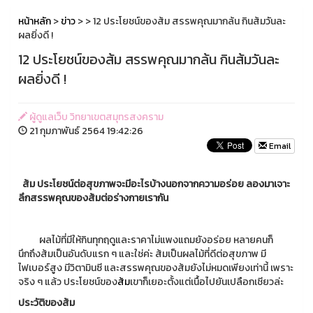
หน้าหลัก
>
ข่าว
>
> 12 ประโยชน์ของส้ม สรรพคุณมากล้น กินส้มวันละ
ผลยิ่งดี !
12 ประโยชน์ของส้ม สรรพคุณมากล้น กินส้มวันละ
ผลยิ่งดี !
ผู้ดูแลเว็บ วิทยาเขตสมุทรสงคราม
21 กุมภาพันธ์ 2564 19:42:26
Email
ส้ม ประโยชน์ต่อสุขภาพจะมีอะไรบ้างนอกจากความอร่อย ลองมาเจาะ
ลึกสรรพคุณของส้มต่อร่างกายเรากัน
ผลไม้ที่มีให้กินทุกฤดูและราคาไม่แพงแถมยังอร่อย หลายคนก็
นึกถึงส้มเป็นอันดับแรก ๆ และใช่ค่ะ ส้มเป็นผลไม้ที่ดีต่อสุขภาพ มี
ไฟเบอร์สูง มีวิตามินซี และสรรพคุณของส้มยังไม่หมดเพียงเท่านี้ เพราะ
จริง ๆ แล้ว ประโยชน์ของ
ส้ม
เขาก็เยอะตั้งแต่เนื้อไปยันเปลือกเชียวล่ะ
ประวัติของส้ม