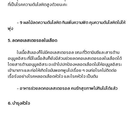
ที่เป็นโรคความดันโลหิตสูงด้วยนะคะ
-
9 ผลไม้ลดความดันโลหิต กินเพิ่มความฟิต คุมความดันโลหิตไม่ให้
พุ่ง
5. ลดคอเลสเตอรอลในเลือด
ในเนื้อส้มเองก็ไม่มีคอเลสเตอรอล ขณะที่วิตามินซีและสารต้าน
อนุมูลอิสระที่มีในเนื้อส้มก็ยังมีส่วนช่วยลดคอเลสเตอรอลในเลือดได้
โดยสารต้านอนุมูลอิสระจะเข้าไปปกป้องหลอดเลือดไม่ให้อนุมูลอิสระ
เข้ามาเกาะและก่อให้เกิดไขมันพอกพูนไปเรื่อย ๆ จนก่อโรคไม่ติดต่อ
เรื้อรังอย่างโรคหลอดเลือดหัวใจ และโรคหัวใจ เป็นต้น
-
อาหารช่วยลดคอเลสเตอรอล คนรักสุขภาพไม่กินไม่ได้แล้ว
6. บำรุงหัวใจ