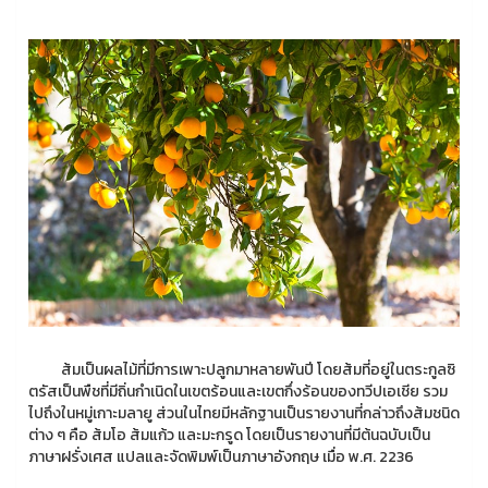
ส้มเป็นผลไม้ที่มีการเพาะปลูกมาหลายพันปี โดยส้มที่อยู่ในตระกูลซิ
ตรัสเป็นพืชที่มีถิ่นกำเนิดในเขตร้อนและเขตกึ่งร้อนของทวีปเอเชีย รวม
ไปถึงในหมู่เกาะมลายู ส่วนในไทยมีหลักฐานเป็นรายงานที่กล่าวถึงส้มชนิด
ต่าง ๆ คือ ส้มโอ ส้มแก้ว และมะกรูด โดยเป็นรายงานที่มีต้นฉบับเป็น
ภาษาฝรั่งเศส แปลและจัดพิมพ์เป็นภาษาอังกฤษ เมื่อ พ.ศ. 2236