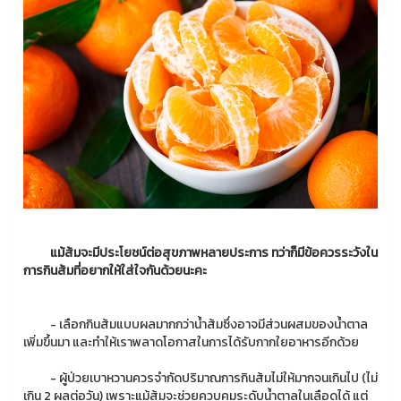
แม้ส้มจะมีประโยชน์ต่อสุขภาพหลายประการ ทว่าก็มีข้อควรระวังใน
การกินส้มที่อยากให้ใส่ใจกันด้วยนะคะ
- เลือกกินส้มแบบผลมากกว่าน้ำส้มซึ่งอาจมีส่วนผสมของน้ำตาล
เพิ่มขึ้นมา และทำให้เราพลาดโอกาสในการได้รับกากใยอาหารอีกด้วย
- ผู้ป่วยเบาหวานควรจำกัดปริมาณการกินส้มไม่ให้มากจนเกินไป (ไม่
เกิน 2 ผลต่อวัน) เพราะแม้ส้มจะช่วยควบคุมระดับน้ำตาลในเลือดได้ แต่