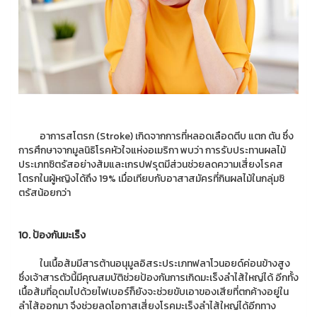
อาการสโตรก (Stroke) เกิดจากการที่หลอดเลือดตีบ แตก ตัน ซึ่ง
การศึกษาจากมูลนิธิโรคหัวใจแห่งอเมริกา พบว่า การรับประทานผลไม้
ประเภทซิตรัสอย่างส้มและเกรปฟรุตมีส่วนช่วยลดความเสี่ยงโรคส
โตรกในผู้หญิงได้ถึง 19% เมื่อเทียบกับอาสาสมัครที่กินผลไม้ในกลุ่มซิ
ตรัสน้อยกว่า
10. ป้องกันมะเร็ง
ในเนื้อส้มมีสารต้านอนุมูลอิสระประเภทฟลาโวนอยด์ค่อนข้างสูง
ซึ่งเจ้าสารตัวนี้มีคุณสมบัติช่วยป้องกันการเกิดมะเร็งลำไส้ใหญ่ได้ อีกทั้ง
เนื้อส้มที่อุดมไปด้วยไฟเบอร์ก็ยังจะช่วยขับเอาของเสียที่ตกค้างอยู่ใน
ลำไส้ออกมา จึงช่วยลดโอกาสเสี่ยงโรคมะเร็งลำไส้ใหญ่ได้อีกทาง