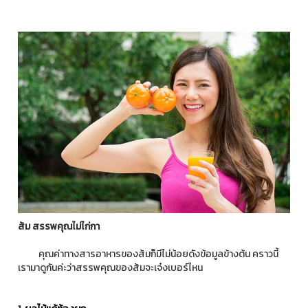
ส้ม สรรพคุณไม่ไก่กา
คุณค่าทางสารอาหารของส้มก็มีไม่น้อยดังข้อมูลข้างต้น คราวนี้
เรามาดูกันค่ะว่าสรรพคุณของส้มจะเจ๋งเบอร์ไหน