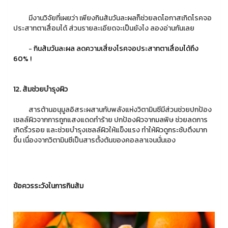
มีงานวิจัยที่เผยว่า เพียงกินส้มวันละผลก็ช่วยลดโอกาสเกิดโรคจอ
ประสาทตาเสื่อมได้ ส่วนรายละเอียดจะเป็นยังไง ลองอ่านกันเลย
-
กินส้มวันละผล ลดความเสี่ยงโรคจอประสาทตาเสื่อมได้ถึง
60% !
12. ส้มช่วยบำรุงผิว
สารต้านอนุมูลอิสระผสานกับพลังแห่งวิตามินซีมีส่วนช่วยปกป้อง
เซลล์ผิวจากการถูกแสงแดดทำร้าย ปกป้องผิวจากมลพิษ ช่วยลดการ
เกิดริ้วรอย และช่วยบำรุงเซลล์ผิวให้แข็งแรง ทำให้ผิวดูกระชับตึงมาก
ขึ้น เนื่องจากวิตามินซีเป็นสารตั้งต้นของคอลลาเจนนั่นเอง
ข้อควรระวังในการกินส้ม