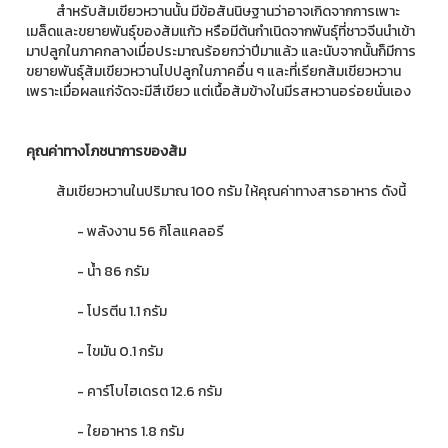
สำหรับส้มเขียวหวานนั้น มีข้อสันนิษฐานว่าอาจเกิดจากการเพาะ
เมล็ดและขยายพันธุ์ของส้มแก้ว หรือมีต้นกำเนิดจากพันธุ์ที่ชาวจีนนำเข้า
มาปลูกในภาคกลางเมื่อประมาณร้อยกว่าปีมาแล้ว และนับจากนั้นก็มีการ
ขยายพันธุ์ส้มเขียวหวานไปปลูกในภาคอื่น ๆ และที่เรียกส้มเขียวหวาน
เพราะเมื่อผลแก่จัดจะมีสีเขียว แต่เนื้อส้มข้างในมีรสหวานอร่อยนั่นเอง
คุณค่าทางโภชนาการของส้ม
ส้มเขียวหวานในปริมาณ 100 กรัม ให้คุณค่าทางสารอาหาร ดังนี้
- พลังงาน 56 กิโลแคลอรี
- น้ำ 86 กรัม
- โปรตีน 1.1 กรัม
- ไขมัน 0.1 กรัม
- คาร์โบไฮเดรต 12.6 กรัม
- ใยอาหาร 1.8 กรัม