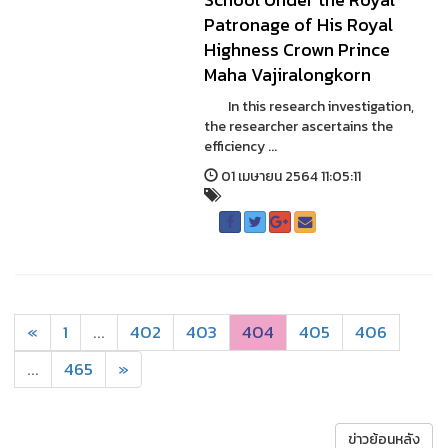
Patronage of His Royal
Highness Crown Prince
Maha Vajiralongkorn
In this research investigation,
the researcher ascertains the
efficiency ...
01 เมษายน 2564 11:05:11
«
1
...
402
403
404
405
406
...
465
»
ข่าวย้อนหลัง