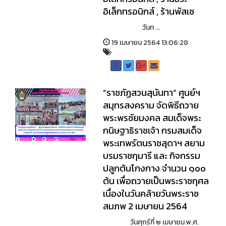
อิเล็กทรอนิกส์ , ร้านพัสเซ
วันท ...
19 เมษายน 2564 13:06:28
“ราชภัฏสวนสุนันทา” ศูนย์ฯ
สมุทรสงคราม จัดพิธีถวาย
พระพรชัยมงคล สมเด็จพระ
กนิษฐาธิราชเจ้า กรมสมเด็จ
พระเทพรัตนราชสุดาฯ สยาม
บรมราชกุมารี และ กิจกรรม
ปลูกต้นโกงกาง จำนวน ๑๐๐
ต้น เพื่อถวายเป็นพระราชกุศล
เนื่องในวันคล้ายวันพระราช
สมภพ 2 เมษายน 2564
วันศุกร์ที่ ๒ เมษายน พ.ศ.