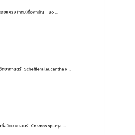
หอยแครง (กทม.)ชื่อสามัญ Bo ...
ิทยาศาสตร์ Schefflera leucantha R ...
ื่อวิทยาศาสตร์ Cosmos sp.สกุล ...