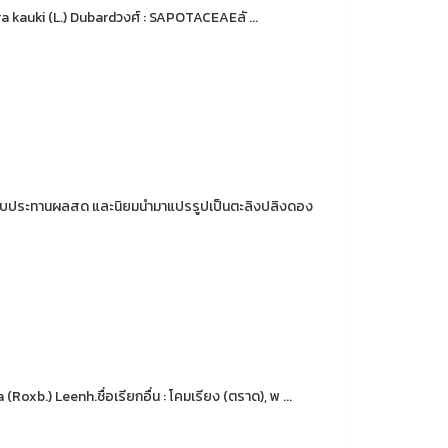
ra kauki (L.) Dubardวงศ์ : SAPOTACEAEลั ...
นิยมรับประทานผลสด และนิยมนำมาแปรรูปเป็นตะลิงปลิงดอง
Roxb.) Leenh.ชื่อเรียกอื่น : โคมเรียง (ตราด), พ ...