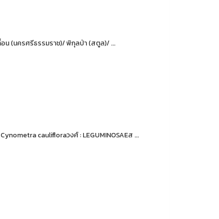
ถื่อน (นครศรีธรรมราช)/ พิกุลป่า (สตูล)/ ...
 : Cynometra caulifloraวงศ์ : LEGUMINOSAEส ...