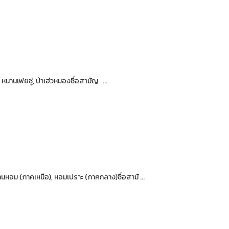
, หนานเฟยซู่, ป่าเฮ่วหมองชื่อสามัญ ...
ว่านหอม (ภาคเหนือ), หอมเปราะ (ภาคกลาง)ชื่อสามั ...