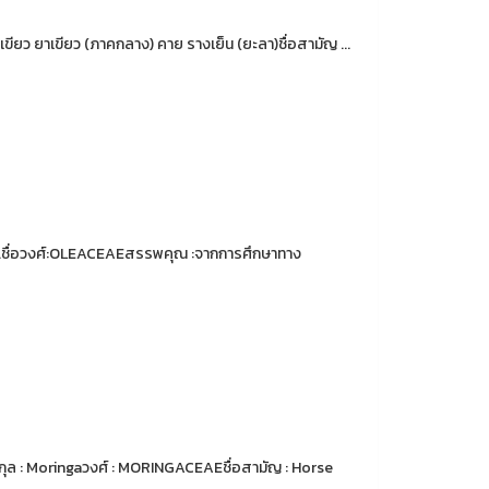
าเขียว ยาเขียว (ภาคกลาง) คาย รางเย็น (ยะลา)ชื่อสามัญ ...
n.ชื่อวงศ์:OLEACEAEสรรพคุณ :จากการศึกษาทาง
สกุล : Moringaวงศ์ : MORINGACEAEชื่อสามัญ : Horse