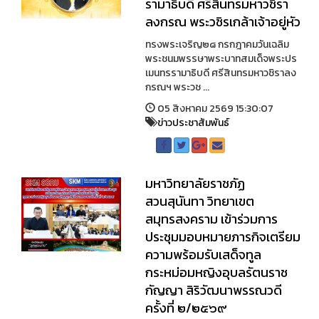
รามาธิบดี ศรีสินทรมหาวชิรา
ลงกรณ พระวชิรเกล้าเจ้าอยู่หัว
ทรงพระเจริญ๒๘ กรกฎาคมวันเฉลิม
พระชนมพรรษาพระบาทสมเด็จพระปร
เมนทรรามาธิบดี ศรีสินทรมหาวชิราลง
กรณฯ พระวช ...
05 สิงหาคม 2569 15:30:07
ข่าวประชาสัมพันธ์
มหาวิทยาลัยราชภัฏ
สวนสุนันทา วิทยาเขต
สมุทรสงคราม เข้าร่วมการ
ประชุมมอบหมายภารกิจเตรียม
ความพร้อมรับเสด็จทูล
กระหม่อมหญิงอุบลรัตนราช
กัญญา สิริวัฒนาพรรณวดี
ครั้งที่ ๒/๒๕๖๙