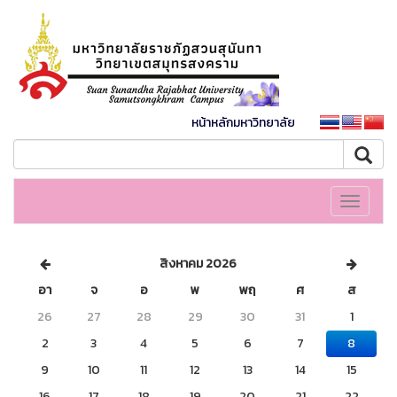
หน้าหลักมหาวิทยาลัย
Toggle
navigati
สิงหาคม 2026
อา
จ
อ
พ
พฤ
ศ
ส
26
27
28
29
30
31
1
2
3
4
5
6
7
8
9
10
11
12
13
14
15
16
17
18
19
20
21
22