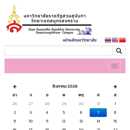
หน้าหลักมหาวิทยาลัย
Toggle
navigati
สิงหาคม 2026
อา
จ
อ
พ
พฤ
ศ
ส
26
27
28
29
30
31
1
2
3
4
5
6
7
8
9
10
11
12
13
14
15
16
17
18
19
20
21
22