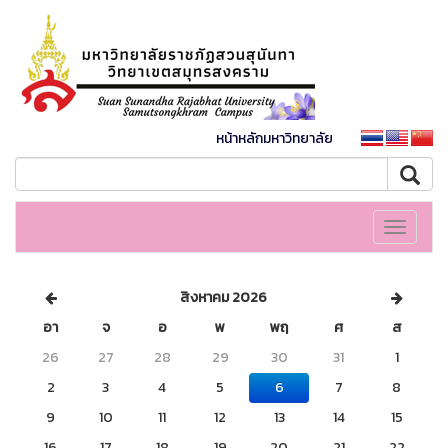
หน้าหลักมหาวิทยาลัย
Toggle
navigati
สิงหาคม 2026
อา
จ
อ
พ
พฤ
ศ
ส
26
27
28
29
30
31
1
2
3
4
5
6
7
8
9
10
11
12
13
14
15
16
17
18
19
20
21
22