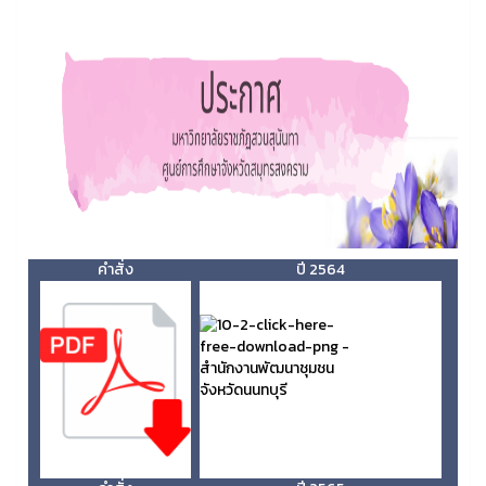
คำสั่ง
ปี 2564