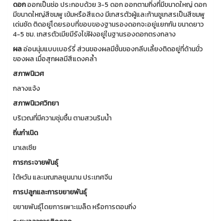
ดอก
ออกเป็นช่อ ประกอบด้วย 3-5 ดอก ออกตามกิ่งที่มีขนาดใหญ่ ดอก
มีขนาดใหญ่สีชมพู เข้มหรือสีแดง มีเกสรตัวผู้และก้านชูเกสรเป็นสีชมพู
เด่นชัด ติดอยู่โดยรอบที่ขอบของฐานรองดอกจะอยู่แยกกัน ขนาดยาว
4-5 ซม. เกสรตัวเมียมีรังไข่ฝังอยู่ในฐานรองดอกตรงกลาง
ผล
อ่อนนุ่มแบบเบอร์รี่ ส่วนของผลมีชั้นของกลีบเลี้ยงติดอยู่ที่ด้านขั่ว
ของผล เมื่อสุกผลมีสีแดงคล้ำ
สภาพนิเวศ
กลางแจ้ง
สภาพนิเวศวิทยา
บริเวณที่มีความชุ่มชื้น ตามสวนริมน้ำ
ถิ่นกำเนิด
มาเลเซีย
การกระจายพันธุ์
ใต้หวัน และมณฑลยูนนาน ประเทศจีน
การปลูกและการขยายพันธุ์
ขยายพันธุ์โดยการเพาะเมล็ด หรือการตอนกิ่ง