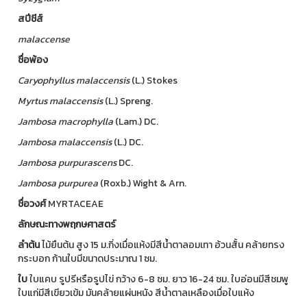
สปีชีส์
malaccense
ชื่อพ้อง
Caryophyllus malaccensis
(L.) Stokes
Myrtus
malaccensis
(L.) Spreng.
Jambosa
macrophylla
(Lam.) DC.
Jambosa
malaccensis
(L.) DC.
Jambosa
purpurascens
DC.
Jambosa
purpurea
(Roxb.) Wight & Arn.
ชื่อวงศ์
MYRTACEAE
ลักษณะทางพฤกษศาสตร์
ลำต้น
ไม้ยืนต้น สูง 15 ม.กิ่งเมื่อแห้งมีสีน้ำตาลอมเทา อ้วนสั้น คล้ายทรง
กระบอก ก้านใบมีขนาดประมาณ 1 ซม.
ใบ
ใบแคบ รูปรีหรือรูปไข่ กว้าง 6-8 ซม. ยาว 16-24 ซม. ใบอ่อนมีสีชมพู
ใบแก่มีสีเขียวเข้ม มันคล้ายแผ่นหนัง สีน้ำตาลเหลืองเมื่อใบแห้ง