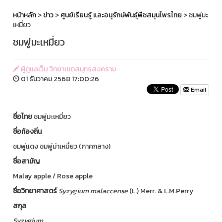
หน้าหลัก
>
ข่าว
>
ศูนย์เรียนรู้ และอนุรักษ์พันธุ์พืชสมุนไพรไทย
> ชมพู่มะ
เหมี่ยว
ชมพู่มะเหมี่ยว
ผู้ดูแลเว็บ วิทยาเขตสมุทรสงคราม
01 ธันวาคม 2568 17:00:26
Email
ชื่อไทย
ชมพู่มะเหมี่ยว
ชื่อท้องถิ่น
ชมพู่แดง ชมพู่ม่าเหมี่ยว (ภาคกลาง)
ชื่อสามัญ
Malay apple / Rose apple
ชื่อวิทยาศาสตร์
Syzygium
malaccense
(L.) Merr. & L.M.Perry
สกุล
Syzygium