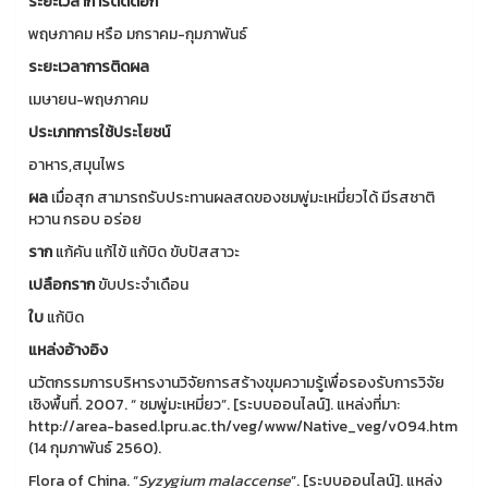
ระยะเวลาการติดดอก
พฤษภาคม หรือ มกราคม-กุมภาพันธ์
ระยะเวลาการติดผล
เมษายน-พฤษภาคม
ประเภทการใช้ประโยชน์
อาหาร,สมุนไพร
ผล
เมื่อสุก สามารถรับประทานผลสดของชมพู่มะเหมี่ยวได้ มีรสชาติ
หวาน กรอบ อร่อย
ราก
แก้คัน แก้ไข้ แก้บิด ขับปัสสาวะ
เปลือกราก
ขับประจำเดือน
ใบ
แก้บิด
แหล่งอ้างอิง
นวัตกรรมการบริหารงานวิจัยการสร้างขุมความรู้เพื่อรองรับการวิจัย
เชิงพื้นที่. 2007. “ ชมพู่มะเหมี่ยว”. [ระบบออนไลน์]. แหล่งที่มา:
http://area-based.lpru.ac.th/veg/www/Native_veg/v094.htm
(14 กุมภาพันธ์ 2560).
Flora of China. “
Syzygium malaccense
”. [ระบบออนไลน์]. แหล่ง