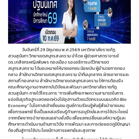
วันจันทร์ที่ 29 มิถุนายน พ.ศ.2569 มหาวิทยาลัยราชภัฏ
สวนสุนันทา วิทยาเขตสมุทรสงคราม นำโดย ผู้ช่วยศาสตราจารย์
ดร.เภสัชกรหญิงพิมพร ทองเมือง รองอธิการบดีวิทยาเขต
สมุทรสงคราม ได้มอบหมายให้นายเอกชน น้อยเงิน ผู้อำนวยการกอง
กลาง สำนักงานวิทยาเขตสมุทรสงคราม นำทีมบุคลากร ฝ่ายอาคารและ
สถานที่ กองกลาง สำนักงานวิทยาเขตสมุทรสงคราม ให้การต้อนรับ
คณะศึกษาดูงานจากสถาบันวิจัยและพัฒนา มหาวิทยาลัยราชภัฏ
สวนสุนันทา ภายใต้โครงการ “การเพิ่มศักยภาพความสามารถในการ
แข่งขันธุรกิจปูทะเลตลอดห่วงโซ่อุปทานด้วยนวัตกรรมบนแนวคิด Bio
Economy” ในโอกาสเข้าเยี่ยมชม ศูนย์การเรียนรู้พันธุ์พืชป่าชายเลน
เพื่อการแพทย์ ซึ่งเป็นแหล่งเรียนรู้ด้านการอนุรักษ์และการใช้ประโยชน์
จากทรัพยากรป่าชายเลนอย่างยั่งยืน เพื่อแลกเปลี่ยนองค์ความรู้และ
ศึกษาการดำเนินงานด้านการวิจัย การพัฒนา และการต่อยอดภูมิปัญญา
ท้องถิ่นสู่การใช้ประโยชน์ทางการแพทย์และสุขภาพ