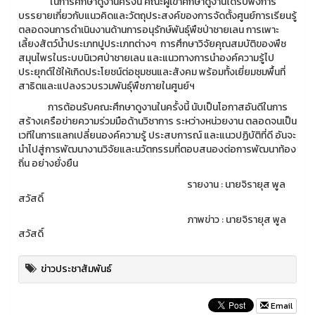
ในการศึกษาดูงานครั้งนี้ คณะผู้เข้าศึกษาดูงานได้รับฟังการ
บรรยายเกี่ยวกับแนวคิดและวัตถุประสงค์ของการจัดตั้งศูนย์การเรียนรู้
ตลอดจนการดำเนินงานด้านการอนุรักษ์พันธุ์พืชป่าชายเลน การเพาะ
เลี้ยงสัตว์น้ำประเภทปูประเภทต่างๆ การศึกษาวิจัยคุณสมบัติของพืช
สมุนไพรในระบบนิเวศป่าชายเลน และแนวทางการนำองค์ความรู้ไป
ประยุกต์ใช้ให้เกิดประโยชน์ต่อชุมชนและสังคม พร้อมทั้งเยี่ยมชมพื้นที่
สาธิตและแปลงรวบรวมพันธุ์พืชภายในศูนย์ฯ
การต้อนรับคณะศึกษาดูงานในครั้งนี้ นับเป็นโอกาสอันดีในการ
สร้างเครือข่ายความร่วมมือด้านวิชาการ ระหว่างหน่วยงาน ตลอดจนเป็น
เวทีในการแลกเปลี่ยนองค์ความรู้ ประสบการณ์ และแนวปฏิบัติที่ดี อันจะ
นำไปสู่การพัฒนางานวิจัยและนวัตกรรมที่ตอบสนองต่อการพัฒนาท้อง
ถิ่น อย่างยั่งยืน
รายงาน : นายจิรายุส พูล
สวัสดิ์
ภาพข่าว : นายจิรายุส พูล
สวัสดิ์
ข่าวประชาสัมพันธ์
Email