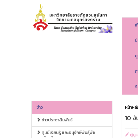
เ
ข
ศ
ก
S
ข่าว
หน้าหลั
10 อั
ข่าวประชาสัมพันธ์
ศูนย์เรียนรู้ และอนุรักษ์พันธุ์พืช
ผู้ด