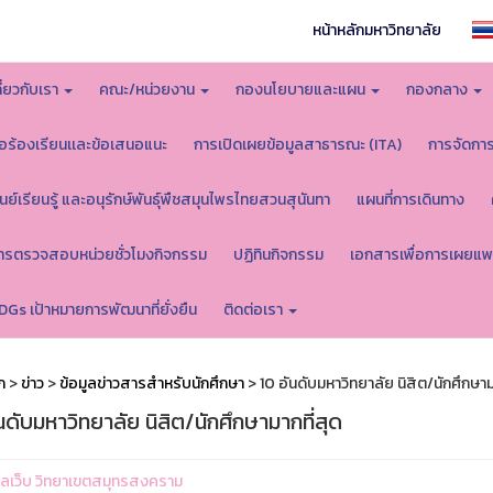
หน้าหลักมหาวิทยาลัย
กี่ยวกับเรา
คณะ/หน่วยงาน
กองนโยบายและแผน
กองกลาง
้อร้องเรียนเเละข้อเสนอแนะ
การเปิดเผยข้อมูลสาธารณะ (ITA)
การจัดกา
ูนย์เรียนรู้ และอนุรักษ์พันธุ์พืชสมุนไพรไทยสวนสุนันทา
แผนที่การเดินทาง
ารตรวจสอบหน่วยชั่วโมงกิจกรรม
ปฏิทินกิจกรรม
เอกสารเพื่อการเผยแพ
DGs เป้าหมายการพัฒนาที่ยั่งยืน
ติดต่อเรา
ก
>
ข่าว
>
ข้อมูลข่าวสารสำหรับนักศึกษา
> 10 อันดับมหาวิทยาลัย นิสิต/นักศึกษาม
นดับมหาวิทยาลัย นิสิต/นักศึกษามากที่สุด
ูแลเว็บ วิทยาเขตสมุทรสงคราม