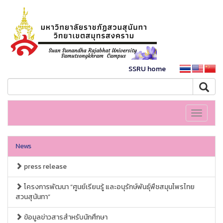
SSRU home
Toggle
navigati
News
press release
โครงการพัฒนา “ศูนย์เรียนรู้ และอนุรักษ์พันธุ์พืชสมุนไพรไทย
สวนสุนันทา”
ข้อมูลข่าวสารสำหรับนักศึกษา