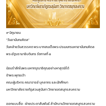
๙ มิถุนายน
“วันอานันทมหิดล”
วันคล้ายวันสวรรคต พระบาทสมเด็จพระปรเมนทรมหาอานันทมหิดล
พระอัฐมรามาธิบดินทร รัชกาลที่ ๘
น้อมรำลีกในพระมหากรุณาธิคุณอย่างหาสุดมิได้
ข้าพระพุทธเจ้า
คณะผู้บริหาร คณาจารย์ บุคลากร และนักศึกษา
มหาวิทยาลัยราชภัฏสวนสุนันทา วิทยาเขตสมุทรสงคราม
ออกแบบสื่อ : ฝ่ายประชาสัมพันธ์ สำนักงานวิทยาเขตสมุทรสงคราม