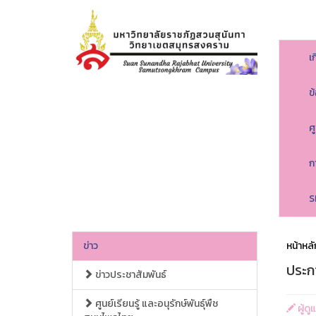
เ
ข
ศ
ก
S
ข่าว
หน้าหลั
ประก
ข่าวประชาสัมพันธ์
ศูนย์เรียนรู้ และอนุรักษ์พันธุ์พืช
ผู้ด