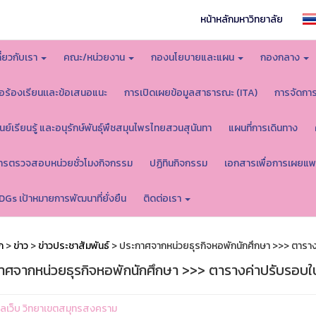
หน้าหลักมหาวิทยาลัย
กี่ยวกับเรา
คณะ/หน่วยงาน
กองนโยบายและแผน
กองกลาง
้อร้องเรียนเเละข้อเสนอแนะ
การเปิดเผยข้อมูลสาธารณะ (ITA)
การจัดกา
ูนย์เรียนรู้ และอนุรักษ์พันธุ์พืชสมุนไพรไทยสวนสุนันทา
แผนที่การเดินทาง
ารตรวจสอบหน่วยชั่วโมงกิจกรรม
ปฏิทินกิจกรรม
เอกสารเพื่อการเผยแพ
DGs เป้าหมายการพัฒนาที่ยั่งยืน
ติดต่อเรา
ก
>
ข่าว
>
ข่าวประชาสัมพันธ์
> ประกาศจากหน่วยธุรกิจหอพักนักศึกษา >>> ตารา
าศจากหน่วยธุรกิจหอพักนักศึกษา >>> ตารางค่าปรับรอบใ
ูแลเว็บ วิทยาเขตสมุทรสงคราม