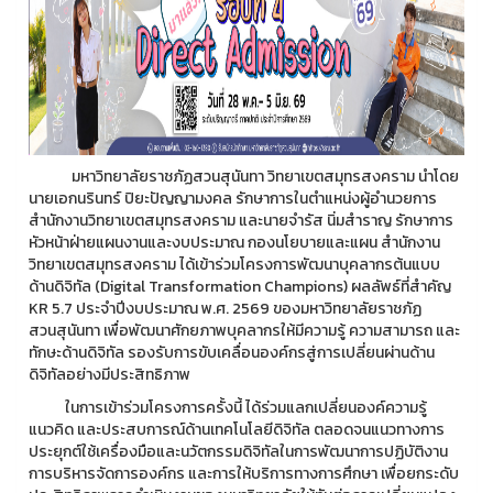
มหาวิทยาลัยราชภัฏสวนสุนันทา วิทยาเขตสมุทรสงคราม นำโดย
นายเอกนรินทร์ ปิยะปัญญามงคล รักษาการในตำแหน่งผู้อำนวยการ
สำนักงานวิทยาเขตสมุทรสงคราม และนายจำรัส นิ่มสำราญ รักษาการ
หัวหน้าฝ่ายแผนงานและงบประมาณ กองนโยบายและแผน สำนักงาน
วิทยาเขตสมุทรสงคราม ได้เข้าร่วมโครงการพัฒนาบุคลากรต้นแบบ
ด้านดิจิทัล (Digital Transformation Champions) ผลลัพธ์ที่สำคัญ
KR 5.7 ประจำปีงบประมาณ พ.ศ. 2569 ของมหาวิทยาลัยราชภัฏ
สวนสุนันทา เพื่อพัฒนาศักยภาพบุคลากรให้มีความรู้ ความสามารถ และ
ทักษะด้านดิจิทัล รองรับการขับเคลื่อนองค์กรสู่การเปลี่ยนผ่านด้าน
ดิจิทัลอย่างมีประสิทธิภาพ
ในการเข้าร่วมโครงการครั้งนี้ ได้ร่วมแลกเปลี่ยนองค์ความรู้
แนวคิด และประสบการณ์ด้านเทคโนโลยีดิจิทัล ตลอดจนแนวทางการ
ประยุกต์ใช้เครื่องมือและนวัตกรรมดิจิทัลในการพัฒนาการปฏิบัติงาน
การบริหารจัดการองค์กร และการให้บริการทางการศึกษา เพื่อยกระดับ