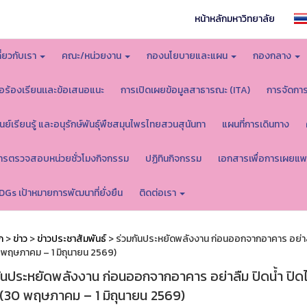
หน้าหลักมหาวิทยาลัย
กี่ยวกับเรา
คณะ/หน่วยงาน
กองนโยบายและแผน
กองกลาง
้อร้องเรียนเเละข้อเสนอแนะ
การเปิดเผยข้อมูลสาธารณะ (ITA)
การจัดกา
ูนย์เรียนรู้ และอนุรักษ์พันธุ์พืชสมุนไพรไทยสวนสุนันทา
แผนที่การเดินทาง
ารตรวจสอบหน่วยชั่วโมงกิจกรรม
ปฏิทินกิจกรรม
เอกสารเพื่อการเผยแพ
DGs เป้าหมายการพัฒนาที่ยั่งยืน
ติดต่อเรา
ก
>
ข่าว
>
ข่าวประชาสัมพันธ์
> ร่วมกันประหยัดพลังงาน ก่อนออกจากอาคาร อย่าลืม
0 พฤษภาคม – 1 มิถุนายน 2569)
กันประหยัดพลังงาน ก่อนออกจากอาคาร อย่าลืม ปิดน้ำ ปิดไ
น (30 พฤษภาคม – 1 มิถุนายน 2569)