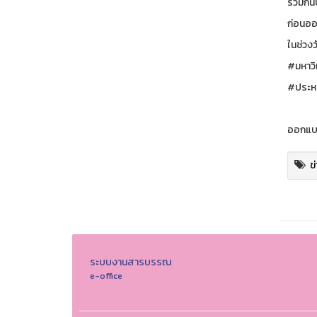
ร่วมกั
ก่อนออ
ในช่วง
#มหาวิ
#ประหย
ออกแบบ
ข
ระบบงานสารบรรณ
e-office