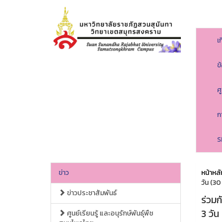
เ
ข
ศ
ก
S
ข่าว
หน้าหลั
วัน (3
ข่าวประชาสัมพันธ์
ร่วม
3 วั
ศูนย์เรียนรู้ และอนุรักษ์พันธุ์พืช