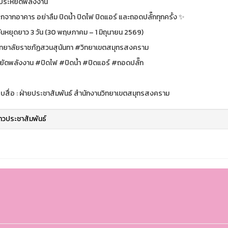
นประหยัดพลังงาน
กจากอาคาร อย่าลืม ปิดน้ำ ปิดไฟ ปิดแอร์ และถอดปลั๊กทุกครั้ง ✨
วันหยุดยาว 3 วัน (30 พฤษภาคม – 1 มิถุนายน 2569)
ทยาลัยราชภัฏสวนสุนันทา #วิทยาเขตสมุทรสงคราม
ัดพลังงาน #ปิดไฟ #ปิดน้ำ #ปิดแอร์ #ถอดปลั๊ก
สื่อ : ฝ่ายประชาสัมพันธ์ สำนักงานวิทยาเขตสมุทรสงคราม
่าวประชาสัมพันธ์