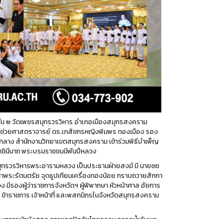
 ๒ วัดเพชรสมุทรวรวิหาร อำเภอเมืองสมุทรสงคราม
ู้ช่วยศาสตราจารย์ ดร.เภสัชกรหญิงพิมพร ทองเมือง รอง
กลาง สำนักงานวิทยาเขตสมุทรสงคราม เข้าร่วมพิธีบำเพ็ญ
ราชินีนาถ พระบรมราชชนนีพันปีหลวง
วรวิหารพระอารามหลวง เป็นประธานฝ่ายสงฆ์ มี นายชย
ูชาพระรัตนตรัย จุดธูปเทียนเครื่องทองน้อย กราบถวายสักกา
มีรองผู้ว่าราชการจังหวัดฯ ผู้พิพากษา หัวหน้าศาล อัยการ
 ข้าราชการ เจ้าหน้าที่ และพสกนิกรในจังหวัดสมุทรสงคราม