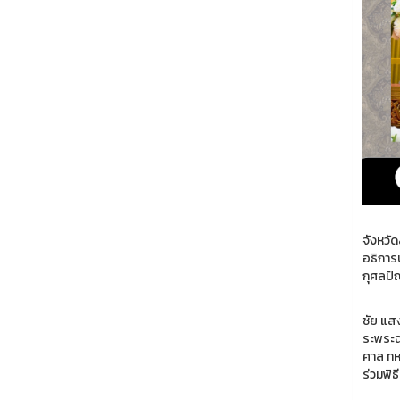
วันศุก
จังหวั
อธิการ
กุศลปั
โดยมี 
ชัย แส
ระพระฉ
ศาล ทห
ร่วมพิธ