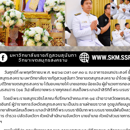
ร์ที่ ๗ พฤศจิกายน พ.ศ. ๒๕๖๘ เวลา ๐๙.๓๐ น. ณ อาคารอเนกประสงค์ ชั้น
ดสมุทรสงคราม มหาวิทยาลัยราชภัฏสวนสุนันทา วิทยาเขตสมุทรสงคราม นำโดย ผ
บดีวิทยาเขตสมุทรสงคราม ได้มอบหมายให้ นายเอกชน น้อยเงิน ผู้อำนวยการกอง
ณรสมวาร (๑๕ วัน) เพื่อถวายพระราชกุศลแด่ สมเด็จพระนางเจ้าสิริกิติ์ พระบรม
พระราชสมุทรวชิรโสภณ ที่ปรึกษาเจ้าคณะภาค ๑๕ เจ้าอาวาสวัดเพชรสมุทร
งอินทร์ ผู้ว่าราชการจังหวัดสมุทรสงคราม เป็นประธานฝ่ายฆราวาส
จุดธูปเทียนบ
ายาลักษณ์สมเด็จพระนางเจ้าสิริกิติ์ พระบรมราชินีนาถ พระบรมราชชนนีพันปีหลวง 
าร ตำรวจ ปลัดจังหวัดฯ หัวหน้าสำนักงานจังหวัดฯ นายอำเภอ หัวหน้าส่วนราชการ
ีฯ