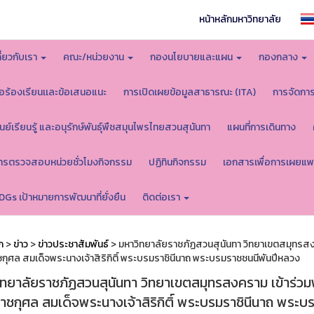
หน้าหลักมหาวิทยาลัย
กี่ยวกับเรา
คณะ/หน่วยงาน
กองนโยบายและแผน
กองกลาง
้อร้องเรียนเเละข้อเสนอแนะ
การเปิดเผยข้อมูลสาธารณะ (ITA)
การจัดกา
ูนย์เรียนรู้ และอนุรักษ์พันธุ์พืชสมุนไพรไทยสวนสุนันทา
แผนที่การเดินทาง
ารตรวจสอบหน่วยชั่วโมงกิจกรรม
ปฏิทินกิจกรรม
เอกสารเพื่อการเผยแพ
DGs เป้าหมายการพัฒนาที่ยั่งยืน
ติดต่อเรา
ก
>
ข่าว
>
ข่าวประชาสัมพันธ์
> มหาวิทยาลัยราชภัฏสวนสุนันทา วิทยาเขตสมุทรสง
กุศล สมเด็จพระนางเจ้าสิริกิติ์ พระบรมราชินีนาถ พระบรมราชชนนีพันปีหลวง
ิทยาลัยราชภัฏสวนสุนันทา วิทยาเขตสมุทรสงคราม เข้าร่ว
าชกุศล สมเด็จพระนางเจ้าสิริกิติ์ พระบรมราชินีนาถ พระ