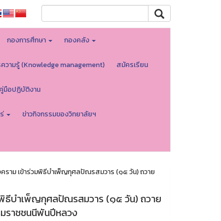
กองการศึกษา
กองคลัง
รความรู้ (Knowledge management)
สมัครเรียน
คู่มือปฏิบัติงาน
ร่
ข่าวกิจกรรมของวิทยาลัยฯ
คราม เข้าร่วมพิธีบำเพ็ญกุศลปัณรสมวาร (๑๕ วัน) ถวาย
มพิธีบำเพ็ญกุศลปัณรสมวาร (๑๕ วัน) ถวาย
บรมราชชนนีพันปีหลวง