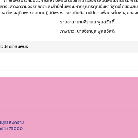
พิธีประกอบด้วการแสดงพระธรรมเทศนา และพิธีสวดพระอภิธรรม พร้อมถวาย
ป็นการแสดงความจงรักภักดีและสำนึกในพระมหากรุณาธิคุณอันหาที่สุดมิได้ของสมเ
ลวง ที่ทรงอุทิศพระวรกายปฏิบัติพระราชกรณียกิจนานัปการเพื่อประโยชน์สุขข
งาน : นายจิรายุส พูลสวัสดิ์
ข่าว : นายจิรายุส พูลสวัสดิ์
่าวประชาสัมพันธ์
ตสมุทรสงคราม
สงคราม 75000