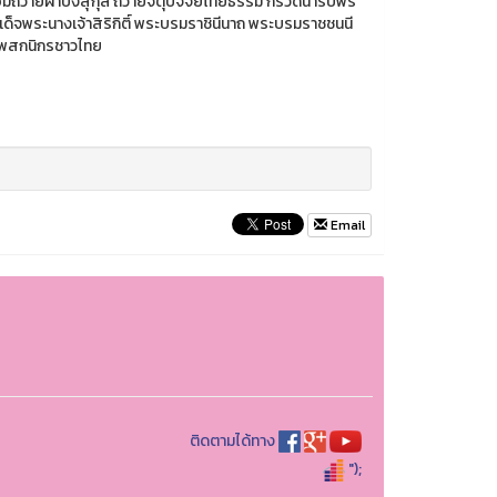
ผ้าบังสุกุล ถวายจตุปัจจัยไทยธรรม กรวดน้ำรับพร
ด็จพระนางเจ้าสิริกิติ์ พระบรมราชินีนาถ พระบรมราชชนนี
องพสกนิกรชาวไทย
Email
ติดตามได้ทาง
");