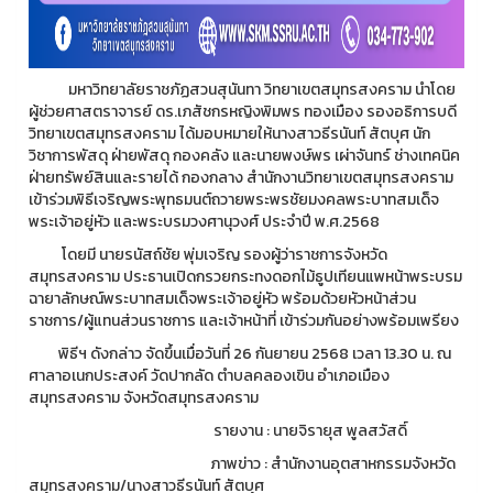
มหาวิทยาลัยราชภัฏสวนสุนันทา วิทยาเขตสมุทรสงคราม นำโดย
ผู้ช่วยศาสตราจารย์ ดร.เภสัชกรหญิงพิมพร ทองเมือง รองอธิการบดี
วิทยาเขตสมุทรสงคราม ได้มอบหมายให้นางสาวธีรนันท์ สัตบุศ นัก
วิชาการพัสดุ ฝ่ายพัสดุ กองคลัง และนายพงษ์พร เผ่าจันทร์ ช่างเทคนิค
ฝ่ายทรัพย์สินและรายได้ กองกลาง สำนักงานวิทยาเขตสมุทรสงคราม
เข้าร่วมพิธีเจริญพระพุทธมนต์ถวายพระพรชัยมงคลพระบาทสมเด็จ
พระเจ้าอยู่หัว และพระบรมวงศานุวงศ์ ประจำปี พ.ศ.2568
โดยมี นายรนัสถ์ชัย พุ่มเจริญ รองผู้ว่าราชการจังหวัด
สมุทรสงคราม ประธานเปิดกรวยกระทงดอกไม้ธูปเทียนแพหน้าพระบรม
ฉายาลักษณ์พระบาทสมเด็จพระเจ้าอยู่หัว พร้อมด้วยหัวหน้าส่วน
ราชการ/ผู้แทนส่วนราชการ และเจ้าหน้าที่ เข้าร่วมกันอย่างพร้อมเพรียง
พิธีฯ ดังกล่าว จัดขึ้นเมื่อวันที่ 26 กันยายน 2568 เวลา 13.30 น. ณ
ศาลาอเนกประสงค์ วัดปากลัด ตำบลคลองเขิน อำเภอเมือง
สมุทรสงคราม จังหวัดสมุทรสงคราม
รายงาน : นายจิรายุส พูลสวัสดิ์
ภาพข่าว : สำนักงานอุตสาหกรรมจังหวัด
สมุทรสงคราม/นางสาวธีรนันท์ สัตบุศ