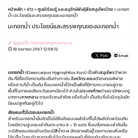
หน้าหลัก
>
ข่าว
>
ศูนย์เรียนรู้ และอนุรักษ์พันธุ์พืชสมุนไพรไทย
> มะกอก
น้ำ ประโยชน์และสรรพคุณของมะกอกน้ำ
มะกอกน้ำ ประโยชน์และสรรพคุณของมะกอกน้ำ
ผู้ดูแลเว็บ วิทยาเขตสมุทรสงคราม
18 เมษายน 2567 12:58:12
Email
มะกอกน้ำ
(Elaeocarpus Hygrophilus Kurz) เป็นพืช
สมุนไพร
จำพวก
ต้น ที่มีชื่อเรียกตามท้องถิ่นต่างๆ เช่น
จังหวัดระยอง
เรียกสมอพิพ่าย
หรือสารภีน้ำ เป็นต้น ซึ่งมะกอกน้ำนี้จัดเป็นพืชที่มีการกระจายอยู่ตาม
พื้นที่ในภาคเอเชียตะวันออกเฉียงใต้ ส่วนใน
ประเทศไทย
บ้านเรามักพบอยู่
มากทาง
ภาคกลาง
ตามบริเวณลำห้วย หรือริมน้ำ เป็นต้น ซึ่งในปัจจุบันมัก
นิยมปลูกกันอยู่ทั่วไป
ลักษณะทั่วไปของมะกอกน้ำ
สำหรับมะกอกน้ำนั้นจัดเป็นไม้ยืนต้นแบบผลัดใบที่ไม่ได้ผลัดใบพร้อมกัน
โดยมีความสูงของลำต้นประมาณ 8 – 15 เมตร ซึ่งเปลือกของลำต้นนั้น
จะมีลักษณะค่อนข้างเรียบมี
สี
น้ำตาล มักขยายพันธุ์โดยการตอนกิ่งหรือ
ใช้เมล็ด โดยบริเวณตามกิ่งไม้จะมีรอยแผลใบที่ค่อนข้างชัดเจน และ