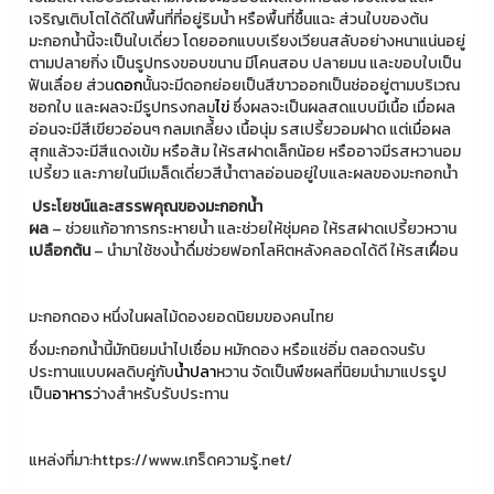
เจริญเติบโตได้ดีในพื้นที่ที่อยู่ริมน้ำ หรือพื้นที่ชื้นแฉะ ส่วนใบของต้น
มะกอกน้ำนี้จะเป็นใบเดี่ยว โดยออกแบบเรียงเวียนสลับอย่างหนาแน่นอยู่
ตามปลายกิ่ง เป็นรูปทรงขอบขนาน มีโคนสอบ ปลายมน และขอบใบเป็น
ฟันเลื่อย ส่วน
ดอก
นั้นจะมีดอกย่อยเป็นสีขาวออกเป็นช่ออยู่ตามบริเวณ
ซอกใบ และผลจะมีรูปทรงกลม
ไข่
ซึ่งผลจะเป็นผลสดแบบมีเนื้อ เมื่อผล
อ่อนจะมีสีเขียวอ่อนๆ กลมเกลี้้ยง เนื้อนุ่ม รสเปรี้ยวอมฝาด แต่เมื่อผล
สุกแล้วจะมีสีแดงเข้ม หรือส้ม ให้รสฝาดเล็กน้อย หรืออาจมีรสหวานอม
เปรี้ยว และภายในมีเมล็ดเดี่ยวสีน้ำตาลอ่อนอยู่ใบและผลของมะกอกน้ำ
ประโยชน์และสรรพคุณของมะกอกน้ำ
ผล
– ช่วยแก้อาการกระหายน้ำ และช่วยให้ชุ่มคอ ให้รสฝาดเปรี้ยวหวาน
เปลือกต้น
– นำมาใช้ชงน้ำดื่มช่วยฟอกโลหิตหลังคลอดได้ดี ให้รสเฝื่อน
มะกอกดอง หนึ่งในผลไม้ดองยอดนิยมของคนไทย
ซึ่งมะกอกน้ำนี้มักนิยมนำไปเชื่อม หมักดอง หรือแช่อิ่ม ตลอดจนรับ
ประทานแบบผลดิบคู่กับ
น้ำปลา
หวาน จัดเป็นพืชผลที่นิยมนำมาแปรรูป
เป็น
อาหาร
ว่างสำหรับรับประทาน
แหล่งที่มา:https://www.เกร็ดความรู้.net/