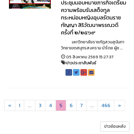
ประชุมมอบหมายภารกิจเตรียม
ความพร้อมรับเสด็จทูล
กระหม่อมหญิงอุบลรัตนราช
กัญญา สิริวัฒนาพรรณวดี
ครั้งที่ ๒/๒๕๖๙
มหาวิทยาลัยราชภัฏสวนสุนันทา
วิทยาเขตสมุทรสงคราม นำโดย ผู้ช ...
05 สิงหาคม 2569 15:27:37
ข่าวประชาสัมพันธ์
«
1
...
3
4
5
6
7
...
466
»
ข่าวย้อนหลัง