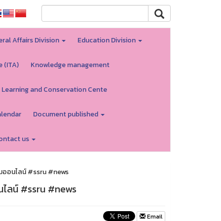
ral Affairs Division
Education Division
e (ITA)
Knowledge management
 Learning and Conservation Cente
alendar
Document published
ontact us
าจอมออนไลน์ #ssru #news
ออนไลน์ #ssru #news
Email