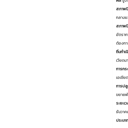
ผล
รูป
สภาพนิ
กลางแจ
สภาพนิ
อัตราก
ต้องกา
ถิ่นกำเน
เวียดน
การกระ
เอเชีย
การปลู
ขยายพั
ระยะเว
ธันวาค
ประเภท