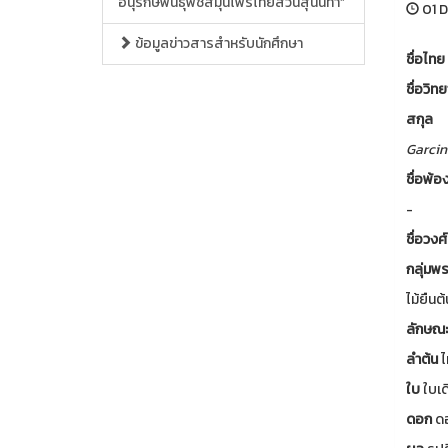
อนุรักษ์พันธุ์พืชสมุนไพรไทยสวนสุนันทา”
01 D
ข้อมูลข่าวสารสำหรับนักศึกษา
ชื่อไทย
ชื่อวิ
สกุล
Garcin
ชื่อพ้อ
-
ชื่อวงศ
กลุ่มพ
ไม้ยืนต้
ลักษณ
ลำต้น
ไ
ใบ
ใบเด
ดอก
ดอ