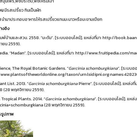
มุนไพร,พืชประดับ,พืชให้ร่มเงา
อน
มีรสเปรี้ยว กินเป็นผัก
น
นำมาประกอบอาหารให้รสเปรี้ยวแทนมะนาวหรือมะขามเปียก
้างอิง
ิมพ์บ้านและสวน. 2558. “มะดัน”. [ระบบออนไลน์]. แหล่งที่มา: http://book
ายน 2559).
pedia. “Madan”. [ระบบออนไลน์]. แหล่งที่มา: http://www.fruitipedia.co
ience, The Royal Botanic Gardens. “
Garcinia schomburgkiana
”. [ระบบออน
/www.plantsoftheworldonline.org/taxon/urn:lsid:ipni.org:names:42823
nt List. 2013. “
Garcinia schomburgkiana
Pierre”. [ระบบออนไลน์]. แหล่งที
8 (28 พฤศจิกายน 2559).
 Tropical Plants. 2014. “
Garcinia schomburgkiana
”. [ระบบออนไลน์]. แหล่ง
cinia+schomburgkiana (28 พฤศจิกายน 2559).
รรูปภาพ