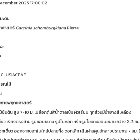
ecember 2025 17:08:02
มะดัน
ทยาศาสตร์
Garcinia
schomburgkiana
Pierre
ia
ง
์
CLUSIACEAE
รรณไม้
น
ะทางพฤกษศาสตร์
ม้ยืนต้น สูง 7-10 ม. เปลือกต้นสีน้ำตาลเข้ม ผิวเรียบ ทุกส่วนมีน้ำยางสีเหลือง
ี่ยว เรียงตรงข้าม รูปขอบขนาน รูปใบหอก หรือรูปไข่แกมขอบขนาน กว้าง 2-3 ซม.
กเดี่ยว ออกจากซอกใบใกล้ปลายกิ่ง ดอกเล็ก เส้นผ่านศูนย์กลางประมาณ 7 มม. 