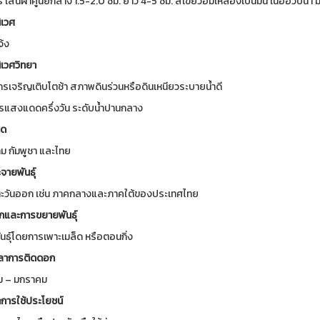
รี เส้นผ่าศูนย์กลาง 1.5-2.0 ซม. ยาว 4-5 ซม. สีเขียวอมเหลืองเป็นมัน เนื้ออวบน้ำ
เวศ
้ง
เวศวิทยา
ารเจริญเติบโตช้า
สภาพดินร่วนหรือดินเหนียวระบายน้ำดี
รแสงแดดครึ่งวัน ระดับน้ำปานกลาง
ิด
าม กัมพูชา และไทย
จายพันธุ์
ตะวันออก เช่น ภาคกลางและภาคใต้ของประเทศไทย
กและการขยายพันธุ์
นธุ์โดยการเพาะเมล็ด หรือตอนกิ่ง
ลาการติดดอก
ม – มกราคม
การใช้ประโยชน์