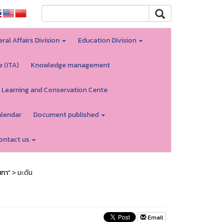
ral Affairs Division
Education Division
e (ITA)
Knowledge management
 Learning and Conservation Cente
alendar
Document published
ontact us
นทา”
> มะดัน
Email