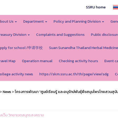
SSRU home
bout Us
Department
Policy and Planning Division
Gene
reasury Division
Complaints and Suggestions
Public disclosur
pply for school /申请学校
Suan Sunandha Thailand Herbal Medicine
ravel Map
Operation manual
Checking activity hours
Event c
ollege activity news
https://skm.ssru.ac.th/th/page/view/sdg
C
>
News
>
โครงการพัฒนา “ศูนย์เรียนรู้ และอนุรักษ์พันธุ์พืชสมุนไพรไทยสวนสุนั
ูแลเว็บ วิทยาเขตสมุทรสงคราม