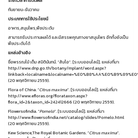
ระยะเวลาการติดผล
กันยายน-ธันวาคม
ประเภทการใช้ประโยชน์
อาหาร,สมุนไพร,พืชประดับ
สามารถรับประทานผลได้ และมีสรรพคุณทางยาสมุนไพร อีกทั้งยังเป็น
พืชประดับได้
แหล่งอ้างอิง
ชื่อพรรณไม้ เต็ม สมิตินันทน์. “ส้มโอ”. [ระบบออนไลน์]. แหล่งที่มา:
http://www.dnp.go.th/botany/mplant/word.aspx?
linkback=localname&localname=%E0%B8%AA%E0%B9%8
(20 พฤศจิกายน 2559).
Flora of China. “
Citrus maxima
”. [ระบบออนไลน์]. แหล่งที่มา:
http://www.efloras.org/florataxon.aspx?
flora_id=2&taxon_id=242412666 (20 พฤศจิกายน 2559).
Flowersofindia. “
Pomelo
”. [ระบบออนไลน์]. แหล่งที่มา:
http://www.flowersofindia.net/catalog/slides/Pomelo.html
(20 พฤศจิกายน 2559).
Kew Science,The Royal Botanic Gardens. “
Citrus maxima
”.