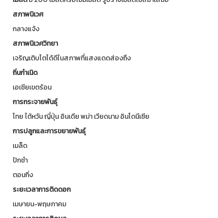
สภาพนิเวศ
กลางแจ้ง
สภาพนิเวศวิทยา
เจริญเติบโตได้ดีในสภาพที่แสงแดดส่องถึง
ถิ่นกำเนิด
เอเชียเขตร้อน
การกระจายพันธุ์
ไทย ไต้หวัน ญี่ปุ่น อินเดีย พม่า เวียดนาม อินโดนีเซีย
การปลูกและการขยายพันธุ์
เมล็ด
ปักชำ
ตอนกิ่ง
ระยะเวลาการติดดอก
เมษายน-พฤษภาคม