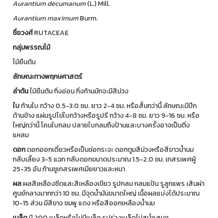
Aurantium
decumanum
(L.) Mill.
Aurantium
maximum
Burm.
ชื่อวงศ์
RUTACEAE
กลุ่มพรรณไม้
ไม้ยืนต้น
ลักษณะทางพฤกษศาสตร์
ลำต้น
ไม้ยืนต้น กิ่งอ่อน กิ่งก้านมักจะมีสีม่วง
ใบ
ก้านใบ กว้าง 0.5-3.0 ซม. ยาว 2-4 ซม. หรือสั้นกว่านี้ ลักษณะมีปีก
ด้านข้าง แผ่นรูปไข่ใบกว้างหรือรูปรี กว้าง 4-8 ซม. ยาว 9-16 ซม. หรือ
ใหญ่กว่านี้ โคนใบกลม ปลายใบกลมถึงป้านและบางครั้งอาจเป็นติ่ง
แหลม
ดอก
ดอกออกเดี่ยวหรือเป็นช่อกระจะ ดอกตูมสีม่วงหรือสีขาวน้ำนม
กลีบเลี้ยง 3-5 แฉก กลีบดอกขนาดประมาณ 1.5-2.0 ซม. เกสรเพศผู้
25-35 อัน ก้านชูเกสรเพศเมียยาวและหนา
ผล
ผลสีเหลืองซีดและสีเหลืองเขียว รูปกลม กลมแป้น รูลูกแพร เส้นผ่า
ศูนย์กลางมากกว่า 10 ซม. มีจุดน้ำมันขนาดใหญ่ เนื้อผลแบ่งได้ประมาณ
10-15 ส่วน มีสีขาว ชมพู แดง หรือสีออกเหลืองน้ำนม
เมล็ด
มี 200 เมล็ดหรือไม่มีเมล็ด รูปร่างเมล็ดไม่สม่ำเสมอ