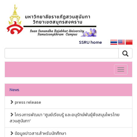
SSRU home
Toggle
navigati
News
press release
โครงการพัฒนา “ศูนย์เรียนรู้ และอนุรักษ์พันธุ์พืชสมุนไพรไทย
สวนสุนันทา”
ข้อมูลข่าวสารสำหรับนักศึกษา