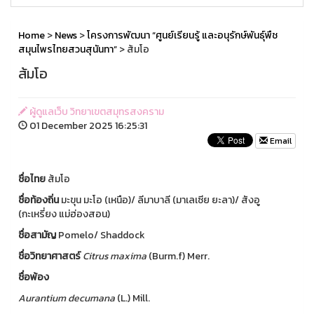
Home
>
News
>
โครงการพัฒนา “ศูนย์เรียนรู้ และอนุรักษ์พันธุ์พืช
สมุนไพรไทยสวนสุนันทา”
> ส้มโอ
ส้มโอ
ผู้ดูแลเว็บ วิทยาเขตสมุทรสงคราม
01 December 2025 16:25:31
Email
ชื่อไทย
ส้มโอ
ชื่อท้องถิ่น
มะขุน มะโอ (เหนือ)/ ลีมาบาลี (มาเลเซีย ยะลา)/ สังอู
(กะเหรี่ยง แม่ฮ่องสอน)
ชื่อสามัญ
Pomelo/ Shaddock
ชื่อวิทยาศาสตร์
Citrus maxima
(Burm.f) Merr.
ชื่อพ้อง
Aurantium
decumana
(L.) Mill.