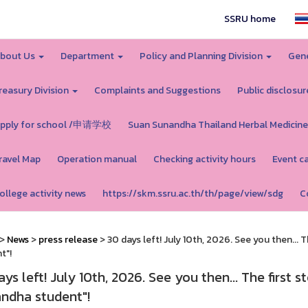
SSRU home
bout Us
Department
Policy and Planning Division
Gene
reasury Division
Complaints and Suggestions
Public disclosur
pply for school /申请学校
Suan Sunandha Thailand Herbal Medicine
ravel Map
Operation manual
Checking activity hours
Event c
ollege activity news
https://skm.ssru.ac.th/th/page/view/sdg
C
>
News
>
press release
> 30 days left! July 10th, 2026. See you then...
t"!
ays left! July 10th, 2026. See you then... The first
ndha student"!