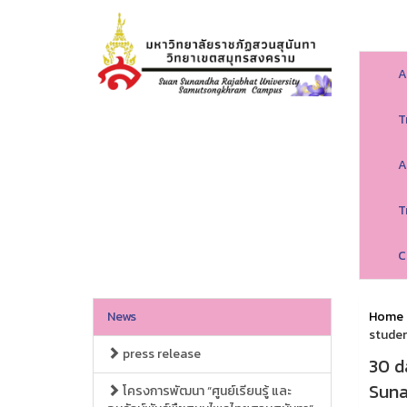
A
T
A
T
C
News
Home
studen
press release
30 d
Suna
โครงการพัฒนา “ศูนย์เรียนรู้ และ