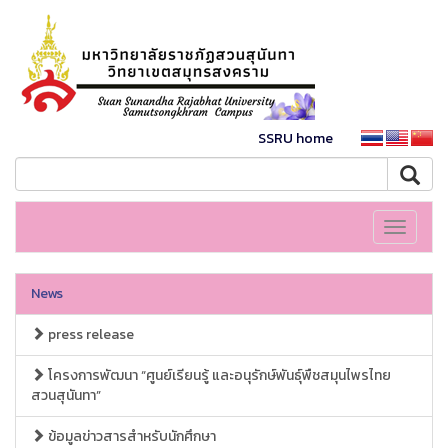
SSRU home
Toggle
navigati
News
press release
โครงการพัฒนา “ศูนย์เรียนรู้ และอนุรักษ์พันธุ์พืชสมุนไพรไทย
สวนสุนันทา”
ข้อมูลข่าวสารสำหรับนักศึกษา