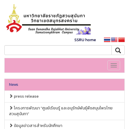
SSRU home
Toggle
navigati
News
press release
โครงการพัฒนา “ศูนย์เรียนรู้ และอนุรักษ์พันธุ์พืชสมุนไพรไทย
สวนสุนันทา”
ข้อมูลข่าวสารสำหรับนักศึกษา