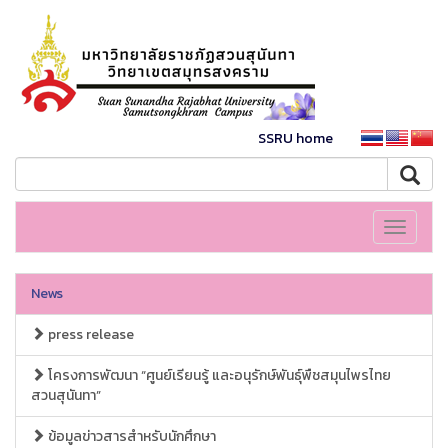
SSRU home
Toggle
navigati
News
press release
โครงการพัฒนา “ศูนย์เรียนรู้ และอนุรักษ์พันธุ์พืชสมุนไพรไทย
สวนสุนันทา”
ข้อมูลข่าวสารสำหรับนักศึกษา