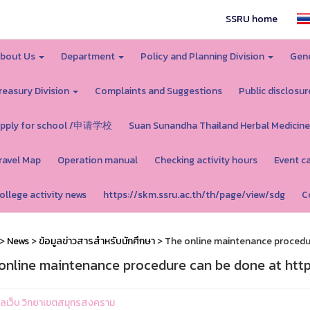
SSRU home
bout Us
Department
Policy and Planning Division
Gene
reasury Division
Complaints and Suggestions
Public disclosur
pply for school /申请学校
Suan Sunandha Thailand Herbal Medicine
ravel Map
Operation manual
Checking activity hours
Event c
ollege activity news
https://skm.ssru.ac.th/th/page/view/sdg
C
>
News
>
ข้อมูลข่าวสารสำหรับนักศึกษา
> The online maintenance procedure
online maintenance procedure can be done at https
ูแลเว็บ วิทยาเขตสมุทรสงคราม