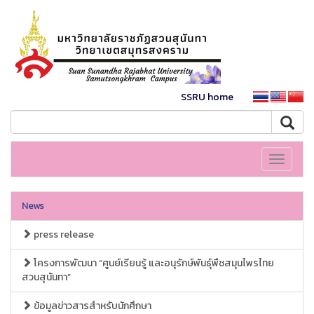
SSRU home
Toggle
navigati
News
press release
โครงการพัฒนา “ศูนย์เรียนรู้ และอนุรักษ์พันธุ์พืชสมุนไพรไทย
สวนสุนันทา”
ข้อมูลข่าวสารสำหรับนักศึกษา