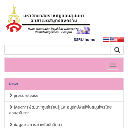
SSRU home
Toggle
navigati
News
press release
โครงการพัฒนา “ศูนย์เรียนรู้ และอนุรักษ์พันธุ์พืชสมุนไพรไทย
สวนสุนันทา”
ข้อมูลข่าวสารสำหรับนักศึกษา