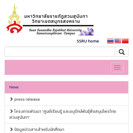
SSRU home
Toggle
navigati
News
press release
โครงการพัฒนา “ศูนย์เรียนรู้ และอนุรักษ์พันธุ์พืชสมุนไพรไทย
สวนสุนันทา”
ข้อมูลข่าวสารสำหรับนักศึกษา