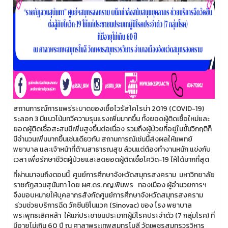
สถานการณ์การแพร่ระบาดของเชื้อไวรัสโคโรน่า 2019 (COVID-19)
ระลอก 3 มีแนวโน้มทวีความรุนแรงเพิ่มมากขึ้น ทั้งยอดผู้ติดเชื้อใหม่และ
ยอดผู้ติดเชื้อสะสมมีเพิ่มสูงขึ้นต่อเนื่อง รวมถึงผู้ป่วยที่อยู่ในขั้นวิกฤติก็
มีจำนวนเพิ่มมากขึ้นเช่นเดียวกัน สถานการณ์เช่นนี้ส่งผลให้แพทย์
พยาบาล และเจ้าหน้าที่ด้านสาธารณสุข ล้วนแต่ต้องทำงานหนัก แข่งกับ
เวลา เพื่อรักษาชีวิตผู้ป่วยและลดยอดผู้ติดเชื้อโควิด-19 ให้ได้มากที่สุด
ที่ผ่านมาจนถึงตอนนี้ ศูนย์การศึกษาจังหวัดสมุทรสงคราม มหาวิทยาลัย
ราชภัฏสวนสุนันทา โดย ผศ.ดร.ภญ.พิมพร ทองเมือง ผู้อำนวยการฯ
จึงมอบหมายให้บุคลากรสังกัดศูนย์การศึกษาจังหวัดสมุทรสงคราม
ร่วมช่วยบริการฉีด วัคซีนซิโนแวค (Sinovac) ของ โรง พยาบาล
พระพุทธเลิศหล้า ให้แก่ประชาชนประเภทผู้มีโรคประจำตัว (7 กลุ่มโรค) ที่
มีอายุไม่เกิน 60 ปี ณ ศาลาพระเทพสมุทรโมลี วัดเพชรสมุทรวรวิหาร