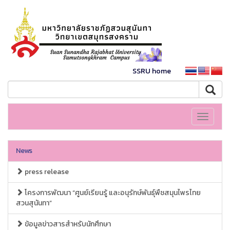
SSRU home
Toggle
navigati
News
press release
โครงการพัฒนา “ศูนย์เรียนรู้ และอนุรักษ์พันธุ์พืชสมุนไพรไทย
สวนสุนันทา”
ข้อมูลข่าวสารสำหรับนักศึกษา