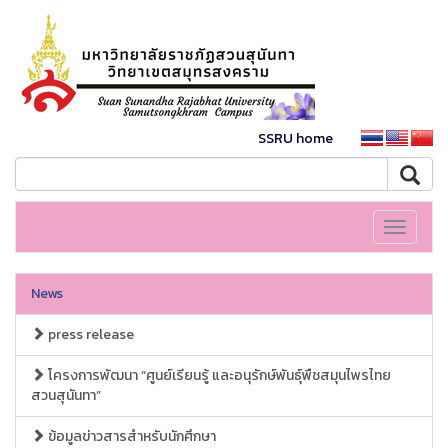
SSRU home
Toggle
navigati
News
press release
โครงการพัฒนา “ศูนย์เรียนรู้ และอนุรักษ์พันธุ์พืชสมุนไพรไทย
สวนสุนันทา”
ข้อมูลข่าวสารสำหรับนักศึกษา