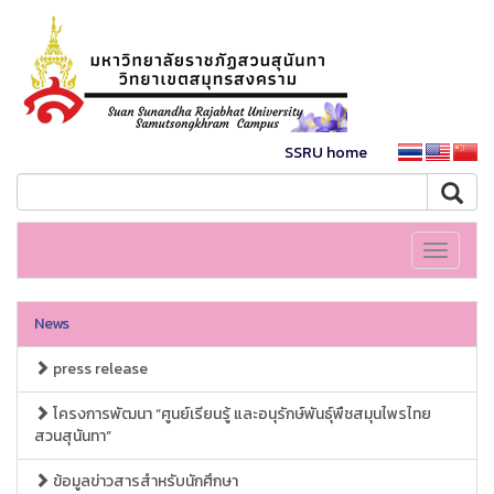
SSRU home
Toggle
navigati
News
press release
โครงการพัฒนา “ศูนย์เรียนรู้ และอนุรักษ์พันธุ์พืชสมุนไพรไทย
สวนสุนันทา”
ข้อมูลข่าวสารสำหรับนักศึกษา