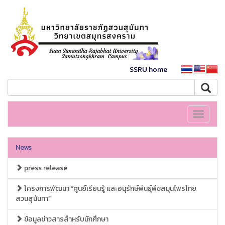
SSRU home
Toggle
navigati
News
press release
โครงการพัฒนา “ศูนย์เรียนรู้ และอนุรักษ์พันธุ์พืชสมุนไพรไทย
สวนสุนันทา”
ข้อมูลข่าวสารสำหรับนักศึกษา