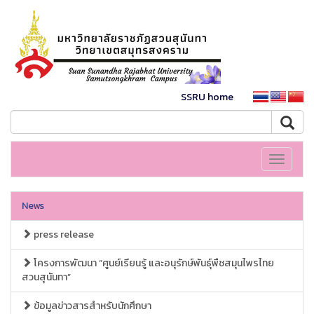
SSRU home
Toggle
navigati
News
press release
โครงการพัฒนา “ศูนย์เรียนรู้ และอนุรักษ์พันธุ์พืชสมุนไพรไทย
สวนสุนันทา”
ข้อมูลข่าวสารสำหรับนักศึกษา