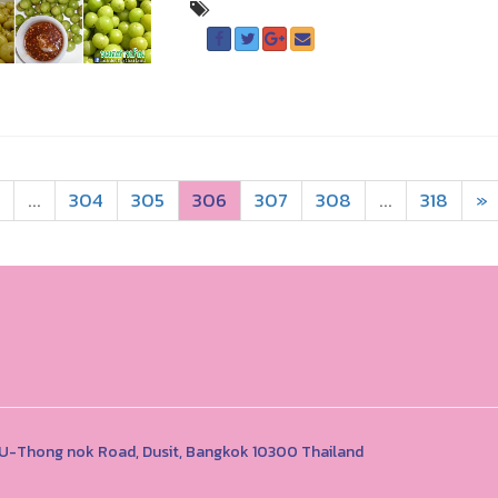
...
304
305
306
307
308
...
318
»
1 U-Thong nok Road, Dusit, Bangkok 10300 Thailand