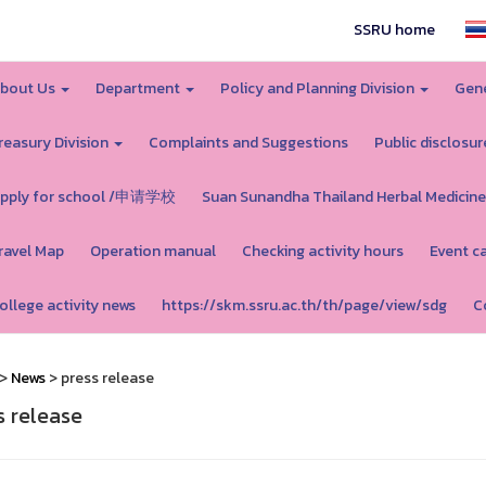
SSRU home
bout Us
Department
Policy and Planning Division
Gene
reasury Division
Complaints and Suggestions
Public disclosur
pply for school /申请学校
Suan Sunandha Thailand Herbal Medicine
ravel Map
Operation manual
Checking activity hours
Event c
ollege activity news
https://skm.ssru.ac.th/th/page/view/sdg
C
>
News
> press release
s release