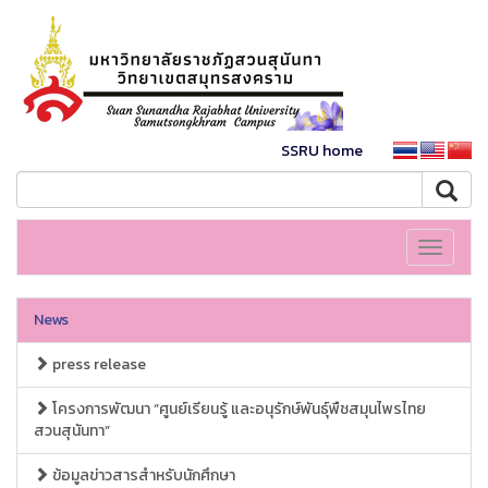
SSRU home
Toggle
navigati
News
press release
โครงการพัฒนา “ศูนย์เรียนรู้ และอนุรักษ์พันธุ์พืชสมุนไพรไทย
สวนสุนันทา”
ข้อมูลข่าวสารสำหรับนักศึกษา