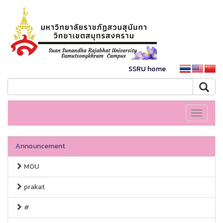
SSRU home
Toggle
navigati
Announcement
MOU
prakat
#