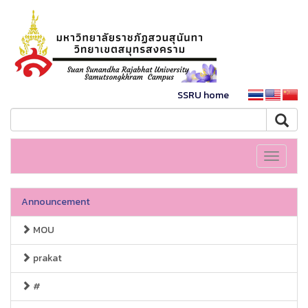
SSRU home
Toggle
navigati
Announcement
MOU
prakat
#