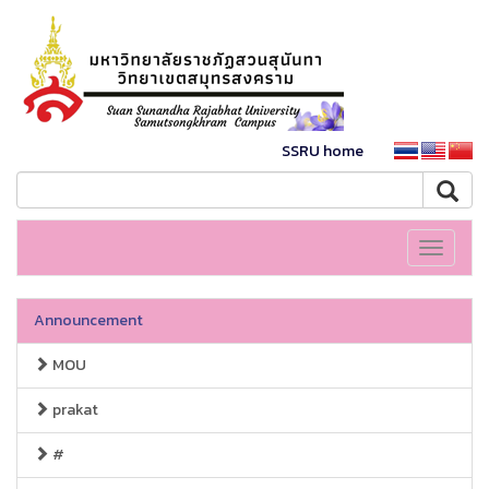
SSRU home
Toggle
navigati
Announcement
MOU
prakat
#