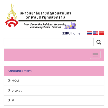
SSRU home
Toggle
navigati
Announcement
MOU
prakat
#