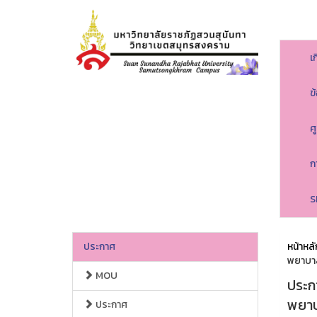
เ
ข
ศ
ก
S
ประกาศ
หน้าหลั
พยาบาล
MOU
ประก
พยาบ
ประกาศ