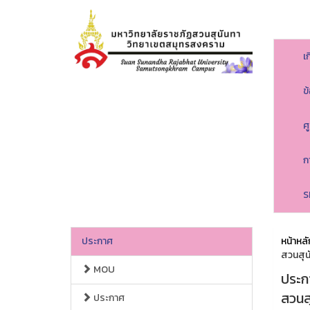
เ
ข
ศ
ก
S
ประกาศ
หน้าหลั
สวนสุน
MOU
ประก
สวนส
ประกาศ