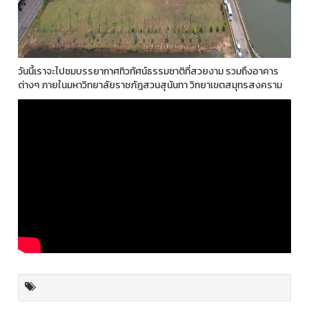
วันนี้เราจะไปชมบรรยากาศทิวทัศน์ธรรมชาติที่สวยงาม รวมถึงอาคาร
ต่างๆ ภายในมหาวิทยาลัยราชภัฎสวนสุนันทา วิทยาเขตสมุทรสงคราม