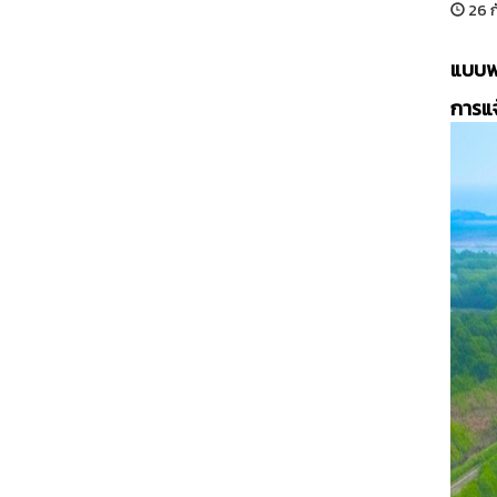
26 ก
แบบฟอ
การแจ