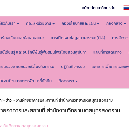
หน้าหลักมหาวิทยาลัย
กี่ยวกับเรา
คณะ/หน่วยงาน
กองนโยบายและแผน
กองกลาง
้อร้องเรียนเเละข้อเสนอแนะ
การเปิดเผยข้อมูลสาธารณะ (ITA)
การจัดกา
ูนย์เรียนรู้ และอนุรักษ์พันธุ์พืชสมุนไพรไทยสวนสุนันทา
แผนที่การเดินทาง
ารตรวจสอบหน่วยชั่วโมงกิจกรรม
ปฏิทินกิจกรรม
เอกสารเพื่อการเผยแพ
DGs เป้าหมายการพัฒนาที่ยั่งยืน
ติดต่อเรา
ก
>
ข่าว
> งานฝ่ายอาคารและสถานที่ สำนักงานวิทยาเขตสมุทรสงคราม
่ายอาคารและสถานที่ สำนักงานวิทยาเขตสมุทรสงคราม
ูแลเว็บ วิทยาเขตสมุทรสงคราม