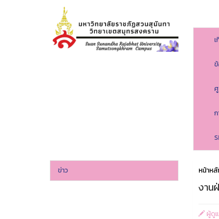
เ
ข
ศ
ก
S
ข่าว
หน้าหลั
งานฝ
ผู้ด