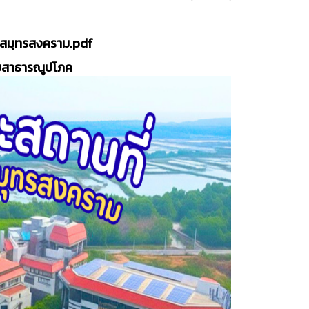
ตสมุทรสงคราม.pdf
บบสาธารณูปโภค