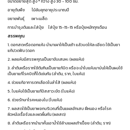
ขนาดขยายสุด สูง * กว้าง สูง 30 - 100 ซม.
อายุต้นพืช ไม้ล้มลุกอายุประมาณปี
ขยายพันธุ์ เพาะเมล็ด
การบำรุงต้นและใส่ปุ๋ย ใส่ปุ๋ย 15-15-15 หรือปุ๋ยหมักทุกเดือน
สรรพคุณ
1. ดอกสดหรือดอกแห้ง นำมาเผาให้เป็นเถ้า แล้วบดให้ละเอียด ใช้เป็นยา
แก้ปวดฟัน (ดอก
2. ผลแห้งมีสรรพคุณเป็นยาขับเสมหะ (ผลแห้ง)
3. ลำต้นหรือรากใช้ต้มกินเป็นยาแก้บิด หรือจะนำใบแห้งมาป่นให้เป็นผงใช้
เป็นยาแก้โรคบิดก็ได้เช่นกัน (ลำต้น, ราก, ใบแห้ง)
4. ช่วยแก้อาการตกเลือดในลำไส้ (ผลแห้ง)
5. ใบแห้งใช้เป็นยาแก้ปัสสาวะขัด (ใบแห้ง)
6. ช่วยรักษาโรคหนองใน (ใบแห้ง)
7. ผลสดใช้เป็นยาพอกบริเวณที่เป็นแผลอักเสบ ฝีหนอง หรือโรค
ผิวหนังเรื้อรังและผดผื่นคัน (ผลสด)
8. ลำต้นหรือรากนำมาคั้นเอาน้ำใช้ล้างแผลเท้าเปื่อย (ลำต้น, ราก)