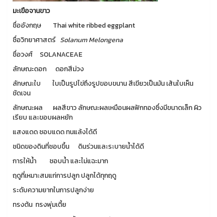
มะเขือจานขาว
ชื่ออังกฤษ Thai white ribbed eggplant
ชื่อวิทยาศาสตร์
Solanum Melongena
ชื่อวงศ์ SOLANACEAE
ลักษณะดอก ดอกสีม่วง
ลักษณะใบ ใบเป็นรูปไข่ถึงรูปขอบขนาน สีเขียวเป็นมัน เส้นใบเห็น
ชัดเจน
ลักษณะผล ผลสีขาว ลักษณะผลเหมือนผลฟักทองซึ่งมีขนาดเล็ก ผิว
เรียบ และขอบผลหยัก
แสงแดด ชอบแดด ทนแล้งได้ดี
ชนิดของดินที่ชอบขึ้น ดินร่วนและระบายน้ำได้ดี
การให้น้ำ ชอบน้ำ และไม่แฉะมาก
ฤดูที่เหมาะสมแก่การปลูก ปลูกได้ทุกฤดู
ระดับความยากในการปลูกง่าย
ทรงต้น ทรงพุ่มเตี้ย