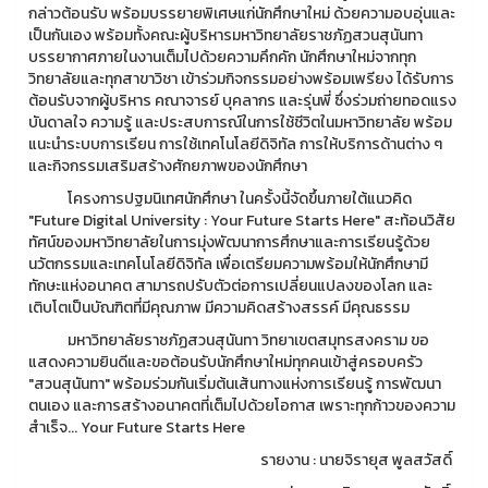
กล่าวต้อนรับ พร้อมบรรยายพิเศษแก่นักศึกษาใหม่ ด้วยความอบอุ่นและ
เป็นกันเอง พร้อมทั้งคณะผู้บริหารมหาวิทยาลัยราชภัฏสวนสุนันทา
บรรยากาศภายในงานเต็มไปด้วยความคึกคัก นักศึกษาใหม่จากทุก
วิทยาลัยและทุกสาขาวิชา เข้าร่วมกิจกรรมอย่างพร้อมเพรียง ได้รับการ
ต้อนรับจากผู้บริหาร คณาจารย์ บุคลากร และรุ่นพี่ ซึ่งร่วมถ่ายทอดแรง
บันดาลใจ ความรู้ และประสบการณ์ในการใช้ชีวิตในมหาวิทยาลัย พร้อม
แนะนำระบบการเรียน การใช้เทคโนโลยีดิจิทัล การให้บริการด้านต่าง ๆ
และกิจกรรมเสริมสร้างศักยภาพของนักศึกษา
โครงการปฐมนิเทศนักศึกษา ในครั้งนี้จัดขึ้นภายใต้แนวคิด
"Future Digital University : Your Future Starts Here" สะท้อนวิสัย
ทัศน์ของมหาวิทยาลัยในการมุ่งพัฒนาการศึกษาและการเรียนรู้ด้วย
นวัตกรรมและเทคโนโลยีดิจิทัล เพื่อเตรียมความพร้อมให้นักศึกษามี
ทักษะแห่งอนาคต สามารถปรับตัวต่อการเปลี่ยนแปลงของโลก และ
เติบโตเป็นบัณฑิตที่มีคุณภาพ มีความคิดสร้างสรรค์ มีคุณธรรม
มหาวิทยาลัยราชภัฏสวนสุนันทา วิทยาเขตสมุทรสงคราม ขอ
แสดงความยินดีและขอต้อนรับนักศึกษาใหม่ทุกคนเข้าสู่ครอบครัว
"สวนสุนันทา" พร้อมร่วมกันเริ่มต้นเส้นทางแห่งการเรียนรู้ การพัฒนา
ตนเอง และการสร้างอนาคตที่เต็มไปด้วยโอกาส เพราะทุกก้าวของความ
สำเร็จ... Your Future Starts Here
รายงาน : นายจิรายุส พูลสวัสดิ์