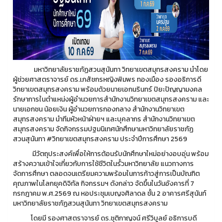
มหาวิทยาลัยราชภัฏสวนสุนันทา วิทยาเขตสมุทรสงคราม นำโดย
ผู้ช่วยศาสตราจารย์ ดร.เภสัชกรหญิงพิมพร ทองเมือง รองอธิการดี
วิทยาเขตสมุทรสงคราม พร้อมด้วยนายเอกนรินทร์ ปิยะปัญญามงคล
รักษาการในตำแหน่งผู้อำนวยการสำนักงานวิทยาเขตสมุทรสงคราม และ
นายเอกชน น้อยเงิน ผู้อำนวยการกองกลาง สำนักงานวิทยาเขต
สมุทรสงคราม นำทีมหัวหน้าฝ่ายฯ และบุคลากร สำนักงานวิทยาเขต
สมุทรสงคราม จัดกิจกรรมปฐมนิเทศนักศึกษามหาวิทยาลัยราชภัฏ
สวนสุนันทา #วิทยาเขตสมุทรสงคราม ประจำปีการศึกษา 2569
มีวัตถุประสงค์เพื่อให้การต้อนรับนักศึกษาใหม่อย่างอบอุ่น พร้อม
สร้างความเข้าใจเกี่ยวกับการใช้ชีวิตในรั้วมหาวิทยาลัย แนวทางการ
จัดการศึกษา ตลอดจนเตรียมความพร้อมในการก้าวสู่การเป็นบัณฑิต
คุณภาพในโลกยุคดิจิทัล กิจกรรมฯ ดังกล่าว จัดขึ้นในวันอังคารที่ 7
กรกฎาคม พ.ศ.2569 ณ หอประชุมเบญจศิลาดล ชั้น 2 อาคารศรีสุนันท์
มหาวิทยาลัยราชภัฏสวนสุนันทา วิทยาเขตสมุทรสงคราม
โดยมี รองศาสตราจารย์ ดร.ชุติกาญจน์ ศรีวิบูลย์ อธิการบดี